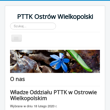
PTTK Ostrów Wielkopolski
Szukaj...
Przełącz
nawigację
Start
Kalendarz Imprez 2022
Galeria
Szlaki turystyczne
O nas
BORT
Władze Oddziału PTTK w Ostrowie
O nas
Wielkopolskim
Odznaki
Wybrane w dniu 18 lutego 2020 r.
Wstąp do PTTK