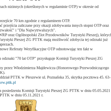
ach nizinnych (określonych w regulaminie OTP) w okresie od
przejście 70 km zgodnie z regulaminem OTP.
 przejścia zaliczane przy okazji zdobywania innych stopni OTP oraz
rwałość" i "Dla Najwytrwalszych".
WRP oraz Ogólnopolski Zlot Przodowników Turystyki Pieszej), któryc
Turystyki Pieszej ZG PTTK mają możliwość zdobycia tej odznaki już
mprezach.
enowe Referaty Weryfikacyjne OTP odnotowując ten fakt w
nu odznaki "70 lat OTP" przysługuje Komisji Turystyki Pieszej ZG
wany przez Włodzimierza Majdewicza (Honorowego Przewodniczącego
TK).
Oddział PTTK w Pleszewie ul. Poznańska 35, skrytka pocztowa 45. 63-
ew.pttk.pl
na posiedzeniu Komisji Turystyki Pieszej ZG PTTK w dniu 05.05.2021
 PTTK w dniu 05.11.2021 r.