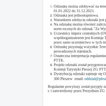
Odznakę można zdobywać na teren
01.01.2022 do 31.12.2023.
Odznaka jest jednostopniowa.
Warunkiem zdobycia odznaki jest 
Na odznakę można również zaliczać
norm rocznych do odznak "Za Wyt
Uczestnicy imprez centralnych (O
współorganizatorem jest Komisja 
przez samo uczestnictwo w tych i
Odznakę przyznają wszystkie Ter
prowadzonych rejestrach.
Ostateczna interpretacja regulami
PTTK.
Projekt odznaki został przygoto
Komisji Turystyki Pieszej ZG PT
Dystrybucją odznaki zajmuje się 
300 Pleszew  email:
oddzial@plesz
Regulamin powyższy został przyjęty 
r. i zatwierdzony przez Prezydium ZG