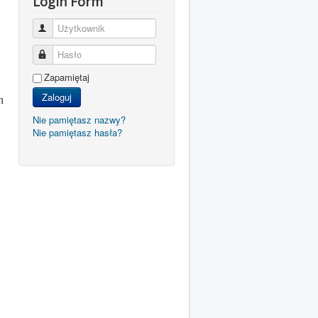
Login Form
Użytkownik
Hasło
Zapamiętaj
Zaloguj
h
Nie pamiętasz nazwy?
Nie pamiętasz hasła?