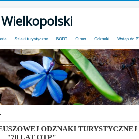
Wielkopolski
eria
Szlaki turystyczne
BORT
O nas
Odznaki
Wstąp do 
.
EUSZOWEJ ODZNAKI TURYSTYCZNEJ
"70 LAT OTP"