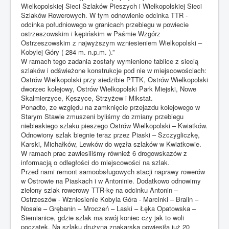
Wielkopolskiej Sieci Szlaków Pieszych i Wielkopolskiej Sieci
Kontakt
Szlaków Rowerowych. W tym odnowienie odcinka TTR -
odcinka południowego w granicach przebiegu w powiecie
ostrzeszowskim i kępińskim w Paśmie Wzgórz
Ostrzeszowskim z najwyższym wzniesieniem Wielkopolski –
Kobylej Góry ( 284 m. n.p.m. ).”
W ramach tego zadania zostały wymienione tablice z siecią
szlaków i odświeżone konstrukcje pod nie w miejscowościach:
Ostrów Wielkopolski przy siedzibie PTTK, Ostrów Wielkopolski
dworzec kolejowy, Ostrów Wielkopolski Park Miejski, Nowe
Skalmierzyce, Kęszyce, Strzyżew i Mikstat.
Ponadto, ze względu na zamknięcie przejazdu kolejowego w
Starym Stawie zmuszeni byliśmy do zmiany przebiegu
niebieskiego szlaku pieszego Ostrów Wielkopolski – Kwiatków.
Odnowiony szlak biegnie teraz przez Piaski – Szczygliczkę,
Karski, Michałków, Lewków do węzła szlaków w Kwiatkowie.
W ramach prac zawiesiliśmy również 6 drogowskazów z
informacją o odległości do miejscowości na szlak.
Przed nami remont samoobsługowych stacji naprawy rowerów
w Ostrowie na Piaskach i w Antoninie. Dodatkowo odnowimy
zielony szlak rowerowy TTR-kę na odcinku Antonin –
Ostrzeszów - Wzniesienie Kobyla Góra - Marcinki – Bralin –
Nosale – Grębanin – Mroczeń – Laski – Łęka Opatowska –
Siemianice, gdzie szlak ma swój koniec czy jak to woli
początek. Na szlaku drużyna znakarska powiesiła już 20