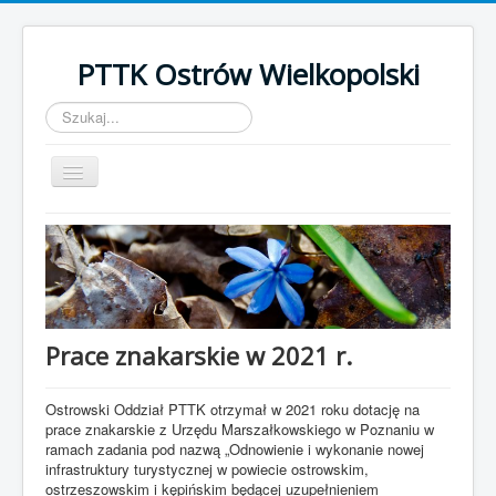
PTTK Ostrów Wielkopolski
Szukaj...
Przełącz
nawigację
Start
Kalendarz Imprez 2022
Galeria
Szlaki turystyczne
Prace znakarskie w 2021 r.
BORT
Ostrowski Oddział PTTK otrzymał w 2021 roku dotację na
O nas
prace znakarskie z Urzędu Marszałkowskiego w Poznaniu w
ramach zadania pod nazwą „Odnowienie i wykonanie nowej
Odznaki
infrastruktury turystycznej w powiecie ostrowskim,
ostrzeszowskim i kępińskim będącej uzupełnieniem
Wstąp do PTTK